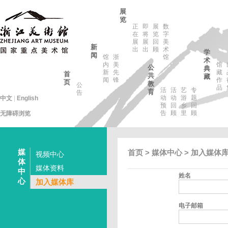
展
览
正
即
展
数
在
将
览
字
展
展
回
美
新
出
出
顾
术
学
闻
馆
浙
馆
术
内
美
馆
公
典
新
先
藏
首
共
藏
闻
锋
作
页
教
公
品
活
活
艺
专
育
告
动
动
游
题
中文
|
English
预
回
乡
回
告
顾
里
顾
无障碍浏览
媒
首页
>
媒体中心
> 加入媒体
视频中心
体
媒体资料
中
姓名
心
加入媒体库
电子邮箱